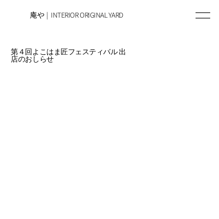
庵や | INTERIOR ORIGINAL YARD
第４回よこはま匠フェスティバル 出
店のおしらせ